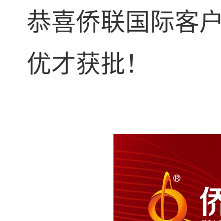
恭喜侨联国际客
优才获批！