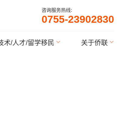
咨询服务热线:
0
7
5
5
-
2
3
9
0
2
8
3
0
技术/人才/留学移民
关于侨联