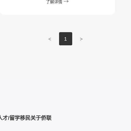
了解详情
<
1
>
人才/留学移民
关于侨联