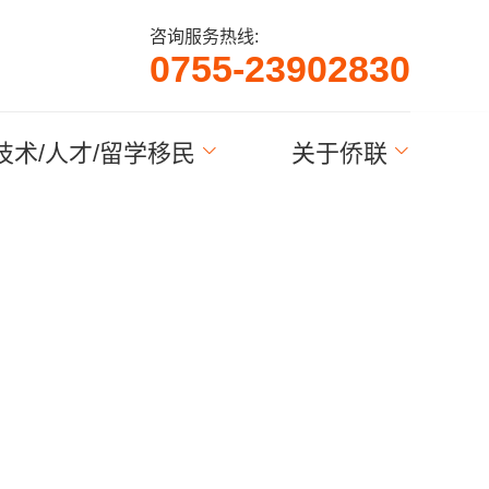
咨询服务热线:
0
7
5
5
-
2
3
9
0
2
8
3
0
技术/人才/留学移民
关于侨联